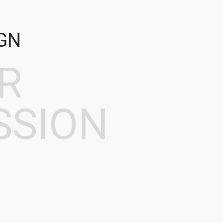
GN
R
SSION