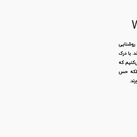
روشنایی
. با درک
‌کنیم که
 بلکه حس
ند.